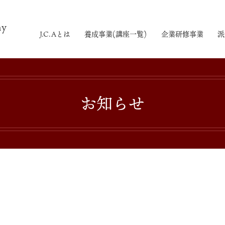
my
J.C.Aとは
養成事業(講座一覧)
企業研修事業
派
会社概要・特定商取引法について
スタジオオーナー募集
受講の流れ
お知らせ