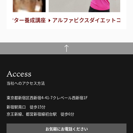
成講座
アルファビクスダイエットコーチ養成講座
ア
Access
当社へのアクセス方法
東京都新宿区西新宿4-41-7クレベール西新宿1F
新宿駅南口 徒歩15分
京王新線、都営新宿線初台駅 徒歩6分
お気軽にお電話ください